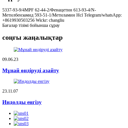
5337-93-9/4MPF 62-44-2/Фенацетин 613-93-4/N-
Метилбензамид 593-51-1/Метиламин Hcl Telegram/whatsApp:
+8619930503256 Wickr: changliu
Бағалар тізімі бойынша сұрау
соңғы жаңалықтар
09.06.23
Мұнай өндіруді азайту
23.11.07
Индолды енгізу