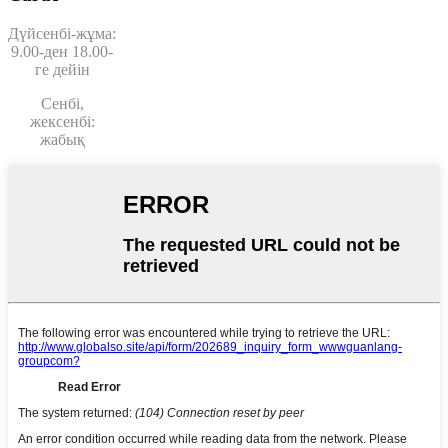
Дүйсенбі-жұма:
9.00-ден 18.00-
ге дейін
Сенбі,
жексенбі:
жабық