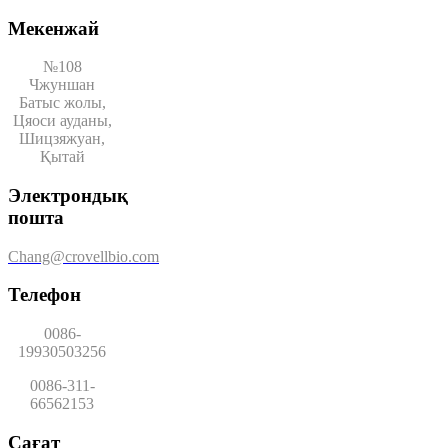
Мекенжай
№108
Чжуншан
Батыс жолы,
Цяоси ауданы,
Шицзяжуан,
Қытай
Электрондық
пошта
Chang@crovellbio.com
Телефон
0086-
19930503256
0086-311-
66562153
Сағат