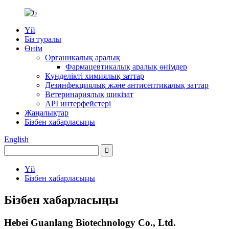
Үй
Біз туралы
Өнім
Органикалық аралық
Фармацевтикалық аралық өнімдер
Күнделікті химиялық заттар
Дезинфекциялық және антисептикалық заттар
Ветеринариялық шикізат
API интерфейстері
Жаңалықтар
Бізбен хабарласыңы
English
Үй
Бізбен хабарласыңы
Бізбен хабарласыңы
Hebei Guanlang Biotechnology Co., Ltd.