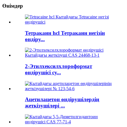
Өнімдер
Тетракаин hcl Тетракаин негізін
өндіру...
2-Этилхексилхлороформат
өндірушісі су...
Ацетилацетон өндірушілердің
жеткізушілері ...