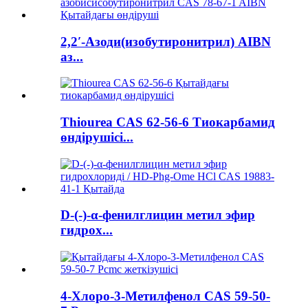
2,2′-Азоди(изобутиронитрил) AIBN
аз...
Thiourea CAS 62-56-6 Тиокарбамид
өндірушісі...
D-(-)-α-фенилглицин метил эфир
гидрох...
4-Хлоро-3-Метилфенол CAS 59-50-