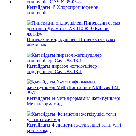
Қытайдағы 4′-Хлоропропиофенон
өндірушісі ...
Пиперазин өндірушілері Пиперазин сусыз
диеталық...
Қытайдағы пиразол жеткізушілер
өндірушілері Cas: 288-13-1
Қытайдағы N-метилформамид жеткізушілері
Метилформамид...
Қытайдағы Фенацетин жеткізушісі тегін үлгі
қол жетімді