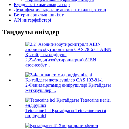
Күнделікті химиялық заттар
Дезинфекциялық және антисептикалық заттар
Ветеринариялық шикізат
API интерфейстері
Таңдаулы өнімдер
2,2′-Азоди(изобутиронитрил) AIBN
азосисобут...
2-Фенилацетамид өндірушілері Қытайдағы
жеткізушілер ...
Tetracaine hcl Қытайдағы Tetracaine негізі
өндірушісі