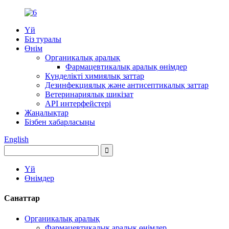
Үй
Біз туралы
Өнім
Органикалық аралық
Фармацевтикалық аралық өнімдер
Күнделікті химиялық заттар
Дезинфекциялық және антисептикалық заттар
Ветеринариялық шикізат
API интерфейстері
Жаңалықтар
Бізбен хабарласыңы
English
Үй
Өнімдер
Санаттар
Органикалық аралық
Фармацевтикалық аралық өнімдер