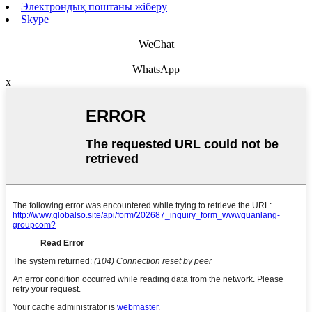
Электрондық поштаны жіберу
Skype
WeChat
WhatsApp
x