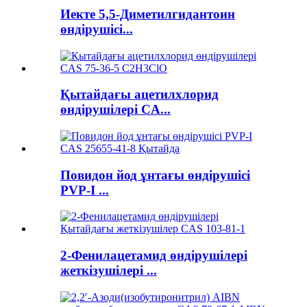
Иекте 5,5-Диметилгидантоин
өндірушісі...
Қытайдағы ацетилхлорид
өндірушілері CA...
Повидон йод ұнтағы өндірушісі
PVP-I ...
2-Фенилацетамид өндірушілері
жеткізушілері ...