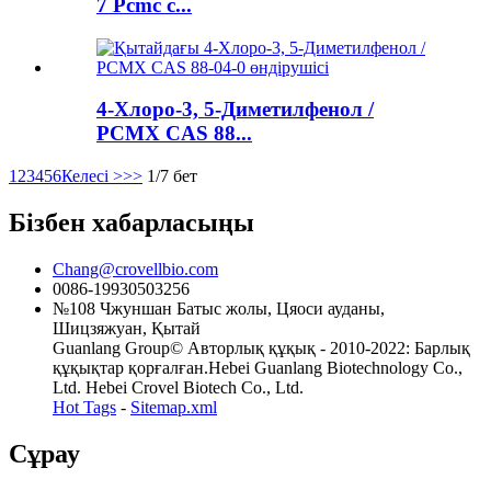
7 Pcmc с...
4-Хлоро-3, 5-Диметилфенол /
PCMX CAS 88...
1
2
3
4
5
6
Келесі >
>>
1/7 бет
Бізбен хабарласыңы
Chang@crovellbio.com
0086-19930503256
№108 Чжуншан Батыс жолы, Цяоси ауданы,
Шицзяжуан, Қытай
Guanlang Group© Авторлық құқық - 2010-2022: Барлық
құқықтар қорғалған.Hebei Guanlang Biotechnology Co.,
Ltd. Hebei Crovel Biotech Co., Ltd.
Hot Tags
-
Sitemap.xml
Сұрау