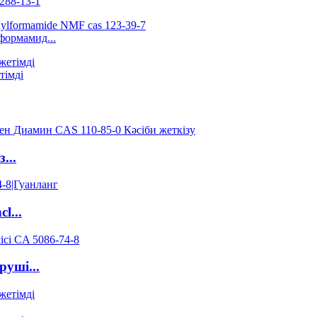
288-13-1
формамид...
тімді
...
l...
руші...