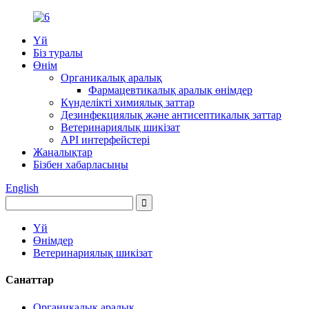
Үй
Біз туралы
Өнім
Органикалық аралық
Фармацевтикалық аралық өнімдер
Күнделікті химиялық заттар
Дезинфекциялық және антисептикалық заттар
Ветеринариялық шикізат
API интерфейстері
Жаңалықтар
Бізбен хабарласыңы
English
Үй
Өнімдер
Ветеринариялық шикізат
Санаттар
Органикалық аралық