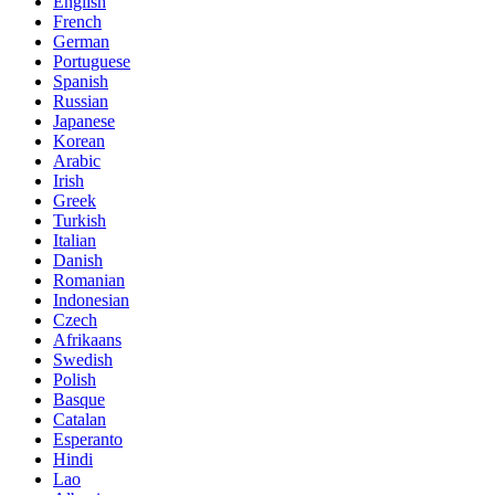
English
French
German
Portuguese
Spanish
Russian
Japanese
Korean
Arabic
Irish
Greek
Turkish
Italian
Danish
Romanian
Indonesian
Czech
Afrikaans
Swedish
Polish
Basque
Catalan
Esperanto
Hindi
Lao