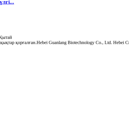
лгі...
 Қытай
тар қорғалған.Hebei Guanlang Biotechnology Co., Ltd. Hebei Cro