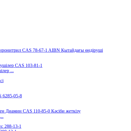
лер ...
..