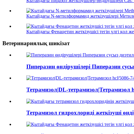
Қытайдағы пиразол жеткізушілер өндірушілері Cas: 
Қытайдағы N-метилформамид жеткізушілері Метил
Қытайдағы Фенацетин жеткізушісі тегін үлгі қол же
Ветеринариялық шикізат
Пиперазин өндірушілері Пиперазин сусыз
Тетрамизол|DL-тетрамизол|Тетрамизол hc
Тетрамизол гидрохлориді жеткізуші өнді