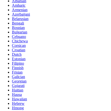
Albanian
Amharic
Armenian
Azerbaijani
Belarusian
Bengali
Bosnian
Bulgarian
Cebuano
Chichewa
Corsican
Croatian
Dutch
Estonian
Filipino
Finnish
Frisian
Galician
Georgian
Gujarati
Haitian
Hausa
Hawaiian
Hebrew
Hmong