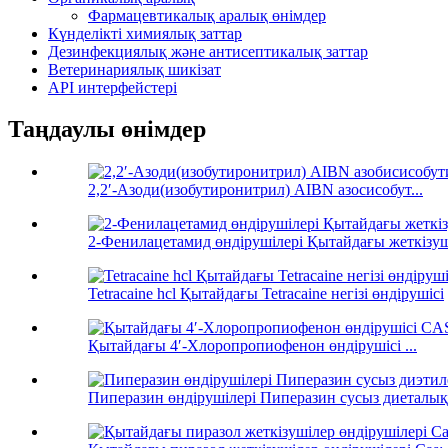
Фармацевтикалық аралық өнімдер
Күнделікті химиялық заттар
Дезинфекциялық және антисептикалық заттар
Ветеринариялық шикізат
API интерфейстері
Таңдаулы өнімдер
2,2′-Азоди(изобутиронитрил) AIBN азосисобут...
2-Фенилацетамид өндірушілері Қытайдағы жеткізуші
Tetracaine hcl Қытайдағы Tetracaine негізі өндірушісі
Қытайдағы 4′-Хлоропропиофенон өндірушісі ...
Пиперазин өндірушілері Пиперазин сусыз диеталық.