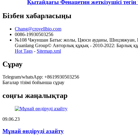
Қытайдағы Фенацетин жеткізушісі тегін ү
Бізбен хабарласыңы
Chang@crovellbio.com
0086-19930503256
№108 Чжуншан Батыс жолы, Цяоси ауданы, Шицзяжуан,
Guanlang Group© Авторлық құқық - 2010-2022: Барлық құқық
Hot Tags
-
Sitemap.xml
Сұрау
Telegram/whatsApp: +8619930503256
Бағалар тізімі бойынша сұрау
соңғы жаңалықтар
09.06.23
Мұнай өндіруді азайту