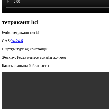
тетракаин hcl
Өнім: тетракаин негізі
CAS:
94-24-6
Сыртқы түрі: ақ кристалды
Жеткізу: Fedex немесе арнайы жолмен
Бағасы: санына байланысты