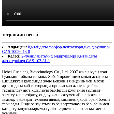
тетракаин негізі
Алдыңғы:
Қытайдағы фосфор пентахлориді өндірушілері
CAS 10026-13-8
Келесі:
2-Фенилацетамид өндірушілері Қытайдағы
жеткізушілер CAS 103-81-1
Hebei Guanlang Biotechnology Co., Ltd. 2007 жылы құрылған
Гуанланг тобына жатады, Хэбэй провинциясының астанасы
Шицзяжуан қаласында және Бейжің Тяньцзинь мен Хэбэй
арасындағы хаб секторында орналасқан және ыңғайлы
тасымалдау артықшылығы бар.Біздің компания ғылыми-
зерттеу және әзірлеу, өндіру және сатумен айналысатын
заманауи жоғары технологиялық химиялық кәсіпорын болып
табылады. Бізде өз зауытымыз бен зертханамыз бар, сонымен
қатар тұтынушыларымыз үшін теңшелген синтез қызметін
ұсынады.