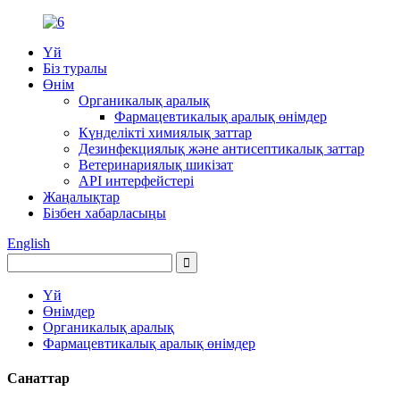
Үй
Біз туралы
Өнім
Органикалық аралық
Фармацевтикалық аралық өнімдер
Күнделікті химиялық заттар
Дезинфекциялық және антисептикалық заттар
Ветеринариялық шикізат
API интерфейстері
Жаңалықтар
Бізбен хабарласыңы
English
Үй
Өнімдер
Органикалық аралық
Фармацевтикалық аралық өнімдер
Санаттар