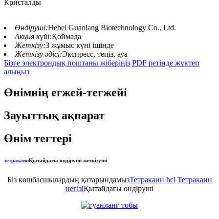
Кристалды
Өндіруші:
Hebei Guanlang Biotechnology Co., Ltd.
Акция күйі:
Қоймада
Жеткізу:
3 жұмыс күні ішінде
Жеткізу әдісі:
Экспресс, теңіз, ауа
Бізге электрондық поштаны жіберіңіз
PDF ретінде жүктеп
алыңыз
Өнімнің егжей-тегжейі
Зауыттық ақпарат
Өнім тегтері
тетракаин
Қытайдағы өндіруші жеткізуші
Біз көшбасшылардың қатарындамыз
Тетракаин hcl
Тетракаин
негізі
Қытайдағы өндіруші