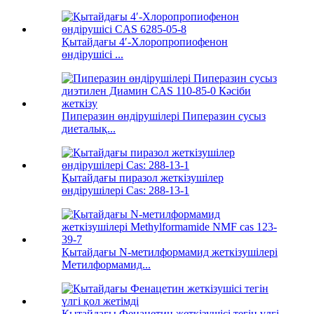
Қытайдағы 4′-Хлоропропиофенон
өндірушісі ...
Пиперазин өндірушілері Пиперазин сусыз
диеталық...
Қытайдағы пиразол жеткізушілер
өндірушілері Cas: 288-13-1
Қытайдағы N-метилформамид жеткізушілері
Метилформамид...
Қытайдағы Фенацетин жеткізушісі тегін үлгі