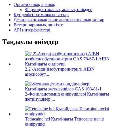
Органикалық аралық
Фармацевтикалық аралық өнімдер
Күнделікті химиялық заттар
Дезинфекциялық және антисептикалық заттар
Ветеринариялық шикізат
API интерфейстері
Таңдаулы өнімдер
2,2′-Азоди(изобутиронитрил) AIBN
азосисобут...
2-Фенилацетамид өндірушілері Қытайдағы
жеткізушілер ...
Tetracaine hcl Қытайдағы Tetracaine негізі
өндірушісі