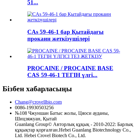
51...
CAs 59-46-1 бар Қытайдағы
прокаин жеткізушілері
PROCAINE / PROCAINE BASE
CAS 59-46-1 ТЕГІН үлгі...
Бізбен хабарласыңы
Chang@crovellbio.com
0086-19930503256
№108 Чжуншан Батыс жолы, Цяоси ауданы,
Шицзяжуан, Қытай
Guanlang Group© Авторлық құқық - 2010-2022: Барлық
құқықтар қорғалған.Hebei Guanlang Biotechnology Co.,
Ltd. Hebei Crovel Biotech Co., Ltd.