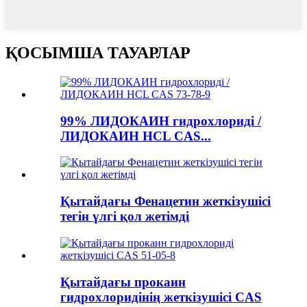
ҚОСЫМША ТАУАРЛАР
99% ЛИДОКАИН гидрохлориді /
ЛИДОКАИН HCL CAS...
Қытайдағы Фенацетин жеткізушісі
тегін үлгі қол жетімді
Қытайдағы прокаин
гидрохлоридінің жеткізушісі CAS