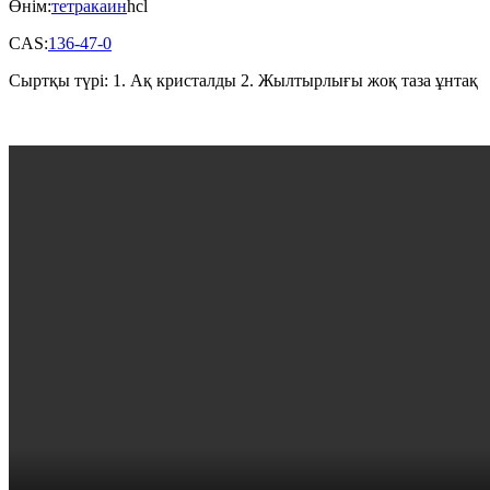
Өнім:
тетракаин
hcl
CAS:
136-47-0
Сыртқы түрі: 1. Ақ кристалды 2. Жылтырлығы жоқ таза ұнтақ