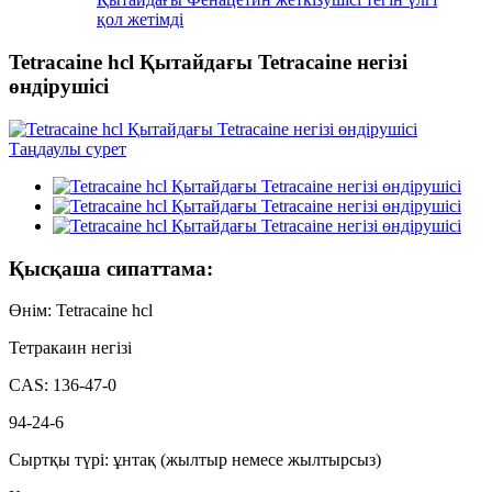
қол жетімді
Tetracaine hcl Қытайдағы Tetracaine негізі
өндірушісі
Қысқаша сипаттама:
Өнім: Tetracaine hcl
Тетракаин негізі
CAS: 136-47-0
94-24-6
Сыртқы түрі: ұнтақ (жылтыр немесе жылтырсыз)