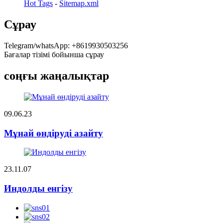
Hot Tags
-
Sitemap.xml
Сұрау
Telegram/whatsApp: +8619930503256
Бағалар тізімі бойынша сұрау
соңғы жаңалықтар
09.06.23
Мұнай өндіруді азайту
23.11.07
Индолды енгізу