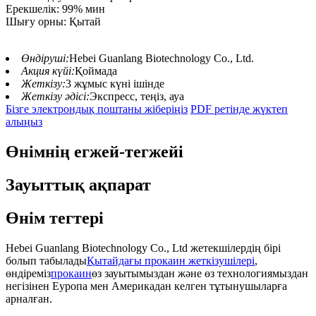
Ерекшелік: 99% мин
Шығу орны: Қытай
Өндіруші:
Hebei Guanlang Biotechnology Co., Ltd.
Акция күйі:
Қоймада
Жеткізу:
3 жұмыс күні ішінде
Жеткізу әдісі:
Экспресс, теңіз, ауа
Бізге электрондық поштаны жіберіңіз
PDF ретінде жүктеп
алыңыз
Өнімнің егжей-тегжейі
Зауыттық ақпарат
Өнім тегтері
Hebei Guanlang Biotechnology Co., Ltd жетекшілердің бірі
болып табылады
Қытайдағы прокаин жеткізушілері
,
өндіреміз
прокаин
өз зауытымыздан және өз технологиямыздан
негізінен Еуропа мен Америкадан келген тұтынушыларға
арналған.