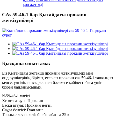
қол жетімді
CAs 59-46-1 бар Қытайдағы прокаин
жеткізушілері
Қысқаша сипаттама:
Біз Қытайдағы жетекші прокаин жеткізушілері мен
өндірушілерінің біріміз, егер сіз прокаин cas 59-46-1 тапқыңыз
келсе, үлгілік тапсырыс пен бәсекеге қабілетті баға үшін
бізбен байланысыңыз.
№59-46-1 үлгісі
Химия атауы: Прокаин
Басқа атауы: Прокаин негізі
Сауда белгісі: Гуанланг
Тасымалдау пакеті: бір барабанға 25 кг