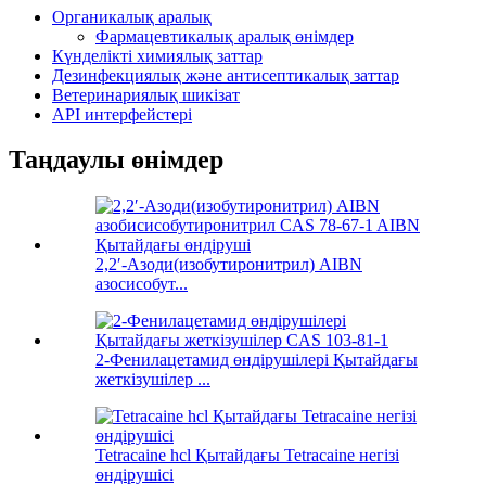
Органикалық аралық
Фармацевтикалық аралық өнімдер
Күнделікті химиялық заттар
Дезинфекциялық және антисептикалық заттар
Ветеринариялық шикізат
API интерфейстері
Таңдаулы өнімдер
2,2′-Азоди(изобутиронитрил) AIBN
азосисобут...
2-Фенилацетамид өндірушілері Қытайдағы
жеткізушілер ...
Tetracaine hcl Қытайдағы Tetracaine негізі
өндірушісі