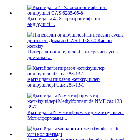
Қытайдағы 4′-Хлоропропиофенон
өндірушісі ...
Пиперазин өндірушілері Пиперазин сусыз
диеталық...
Қытайдағы пиразол жеткізушілер
өндірушілері Cas: 288-13-1
Қытайдағы N-метилформамид жеткізушілері
Метилформамид...
Қытайдағы Фенацетин жеткізушісі тегін үлгі