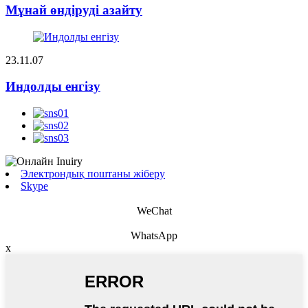
Мұнай өндіруді азайту
23.11.07
Индолды енгізу
Электрондық поштаны жіберу
Skype
WeChat
WhatsApp
x