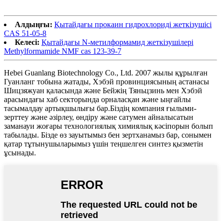
Алдыңғы:
Қытайдағы прокаин гидрохлориді жеткізушісі
CAS 51-05-8
Келесі:
Қытайдағы N-метилформамид жеткізушілері
Methylformamide NMF cas 123-39-7
Hebei Guanlang Biotechnology Co., Ltd. 2007 жылы құрылған
Гуанланг тобына жатады, Хэбэй провинциясының астанасы
Шицзяжуан қаласында және Бейжің Тяньцзинь мен Хэбэй
арасындағы хаб секторында орналасқан және ыңғайлы
тасымалдау артықшылығы бар.Біздің компания ғылыми-
зерттеу және әзірлеу, өндіру және сатумен айналысатын
заманауи жоғары технологиялық химиялық кәсіпорын болып
табылады. Бізде өз зауытымыз бен зертханамыз бар, сонымен
қатар тұтынушыларымыз үшін теңшелген синтез қызметін
ұсынады.