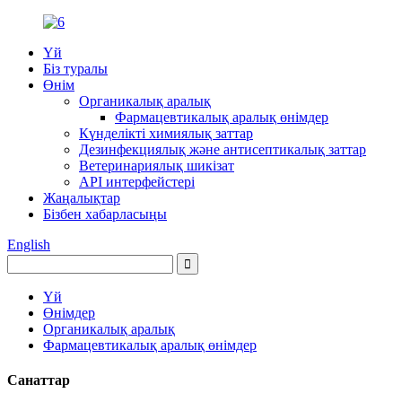
Үй
Біз туралы
Өнім
Органикалық аралық
Фармацевтикалық аралық өнімдер
Күнделікті химиялық заттар
Дезинфекциялық және антисептикалық заттар
Ветеринариялық шикізат
API интерфейстері
Жаңалықтар
Бізбен хабарласыңы
English
Үй
Өнімдер
Органикалық аралық
Фармацевтикалық аралық өнімдер
Санаттар