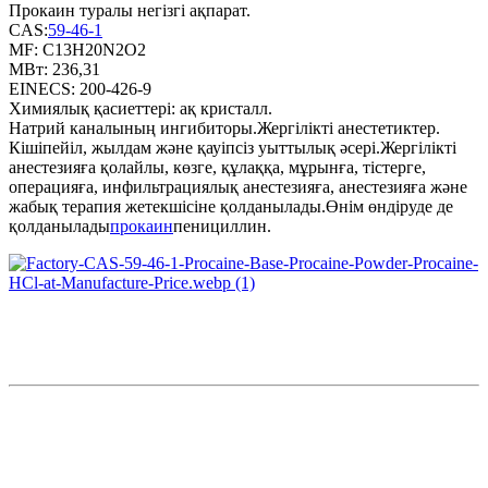
Прокаин туралы негізгі ақпарат.
CAS:
59-46-1
MF: C13H20N2O2
МВт: 236,31
EINECS: 200-426-9
Химиялық қасиеттері: ақ кристалл.
Натрий каналының ингибиторы.Жергілікті анестетиктер.
Кішіпейіл, жылдам және қауіпсіз уыттылық әсері.Жергілікті
анестезияға қолайлы, көзге, құлаққа, мұрынға, тістерге,
операцияға, инфильтрациялық анестезияға, анестезияға және
жабық терапия жетекшісіне қолданылады.Өнім өндіруде де
қолданылады
прокаин
пенициллин.