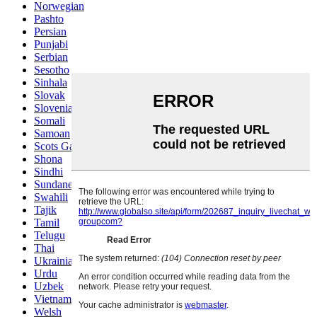
Norwegian
Pashto
Persian
Punjabi
Serbian
Sesotho
Sinhala
Slovak
Slovenian
Somali
Samoan
Scots Gaelic
Shona
Sindhi
Sundanese
Swahili
Tajik
Tamil
Telugu
Thai
Ukrainian
Urdu
Uzbek
Vietnamese
Welsh