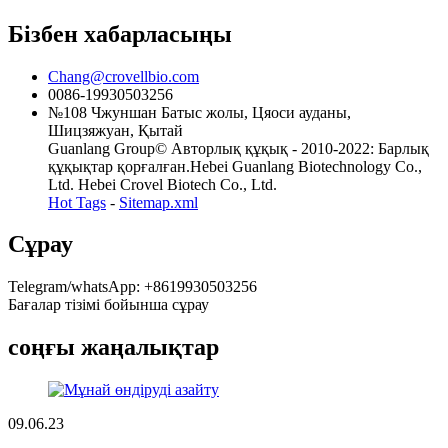
Бізбен хабарласыңы
Chang@crovellbio.com
0086-19930503256
№108 Чжуншан Батыс жолы, Цяоси ауданы,
Шицзяжуан, Қытай
Guanlang Group© Авторлық құқық - 2010-2022: Барлық
құқықтар қорғалған.Hebei Guanlang Biotechnology Co.,
Ltd. Hebei Crovel Biotech Co., Ltd.
Hot Tags
-
Sitemap.xml
Сұрау
Telegram/whatsApp: +8619930503256
Бағалар тізімі бойынша сұрау
соңғы жаңалықтар
09.06.23