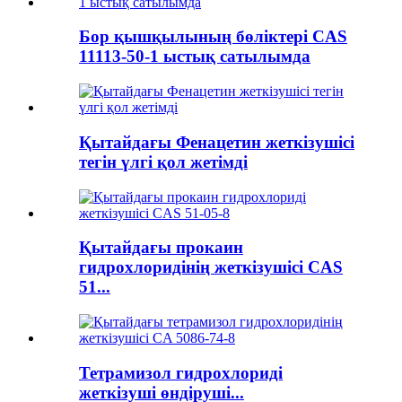
Бор қышқылының бөліктері CAS
11113-50-1 ыстық сатылымда
Қытайдағы Фенацетин жеткізушісі
тегін үлгі қол жетімді
Қытайдағы прокаин
гидрохлоридінің жеткізушісі CAS
51...
Тетрамизол гидрохлориді
жеткізуші өндіруші...