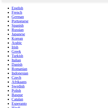
English
French
German
Portuguese
Spanish
Russian
Japanese
Korean
Arabic
Irish
Greek
Turkish
Italian
Danish
Romanian
Indonesian
Czech
Afrikaans
Swedish
Polish
Basque
Catalan
Esperanto
Hindi