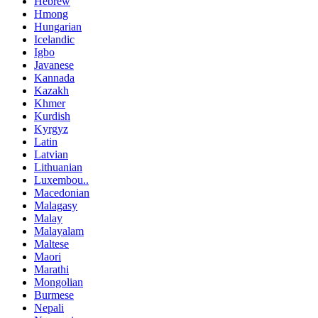
Hebrew
Hmong
Hungarian
Icelandic
Igbo
Javanese
Kannada
Kazakh
Khmer
Kurdish
Kyrgyz
Latin
Latvian
Lithuanian
Luxembou..
Macedonian
Malagasy
Malay
Malayalam
Maltese
Maori
Marathi
Mongolian
Burmese
Nepali