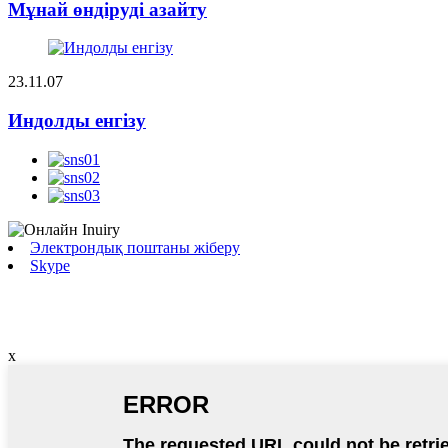
Мұнай өндіруді азайту
23.11.07
Индолды енгізу
Электрондық поштаны жіберу
Skype
x