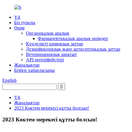
Үй
Біз туралы
Өнім
Органикалық аралық
Фармацевтикалық аралық өнімдер
Күнделікті химиялық заттар
Дезинфекциялық және антисептикалық заттар
Ветеринариялық шикізат
API интерфейстері
Жаңалықтар
Бізбен хабарласыңы
English
Үй
Жаңалықтар
2023 Көктем мерекесі құтты болсын!
2023 Көктем мерекесі құтты болсын!