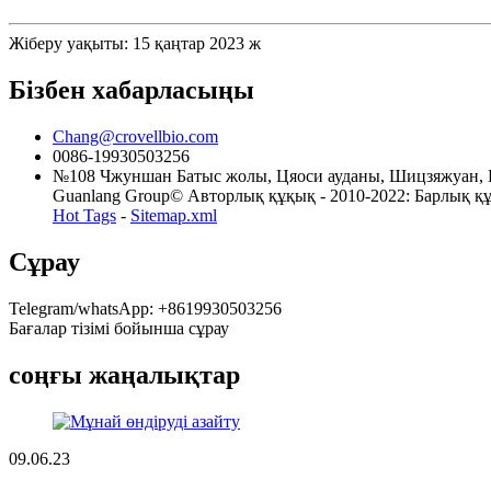
Жіберу уақыты: 15 қаңтар 2023 ж
Бізбен хабарласыңы
Chang@crovellbio.com
0086-19930503256
№108 Чжуншан Батыс жолы, Цяоси ауданы, Шицзяжуан,
Guanlang Group© Авторлық құқық - 2010-2022: Барлық құқық
Hot Tags
-
Sitemap.xml
Сұрау
Telegram/whatsApp: +8619930503256
Бағалар тізімі бойынша сұрау
соңғы жаңалықтар
09.06.23