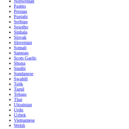
Norwegian
Pashto
Persian
Punjabi
Serbian
Sesotho
Sinhala
Slovak
Slovenian
Somali
Samoan
Scots Gaelic
Shona
Sindhi
Sundanese
Swahili
Tajik
Tamil
Telugu
Thai
Ukrainian
Urdu
Uzbek
Vietnamese
Welsh