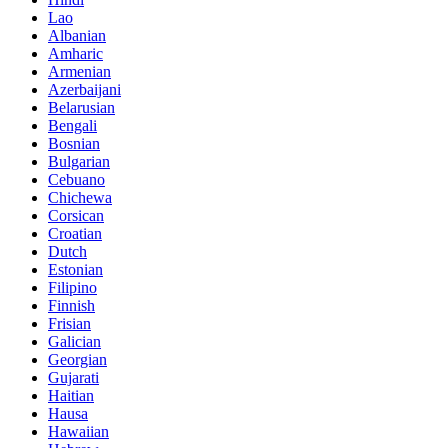
Lao
Albanian
Amharic
Armenian
Azerbaijani
Belarusian
Bengali
Bosnian
Bulgarian
Cebuano
Chichewa
Corsican
Croatian
Dutch
Estonian
Filipino
Finnish
Frisian
Galician
Georgian
Gujarati
Haitian
Hausa
Hawaiian