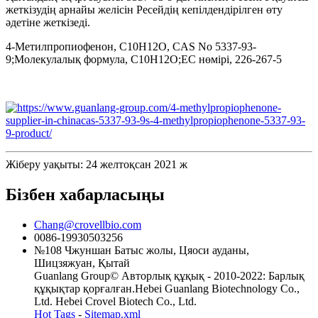
жеткізудің арнайы желісін Ресейдің кепілдендірілген өту
әдетіне жеткізеді.
4-Метилпропиофенон, C10H12O, CAS No 5337-93-
9;Молекулалық формула, C10H12O;EC нөмірі, 226-267-5
Жіберу уақыты: 24 желтоқсан 2021 ж
Бізбен хабарласыңы
Chang@crovellbio.com
0086-19930503256
№108 Чжуншан Батыс жолы, Цяоси ауданы,
Шицзяжуан, Қытай
Guanlang Group© Авторлық құқық - 2010-2022: Барлық
құқықтар қорғалған.Hebei Guanlang Biotechnology Co.,
Ltd. Hebei Crovel Biotech Co., Ltd.
Hot Tags
-
Sitemap.xml