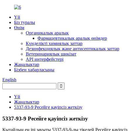
Үй
Біз туралы
Өнім
Органикалық аралық
Фармацевтикалық аралық өнімдер
Күнделікті химиялық заттар
Дезинфекциялық және антисептикалық заттар
Ветеринариялық шикізат
API интерфейстері
Жаңалықтар
Бізбен хабарласыңы
English
Үй
Жаңалықтар
5337-93-9 Ресейге қауіпсіз жеткізу
5337-93-9 Ресейге қауіпсіз жеткізу
Қытайдың ең ірі зауыты 5337-93-9-ды тікелей Ресейге қауіпсіз