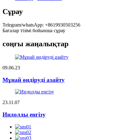
Сұрау
Telegram/whatsApp: +8619930503256
Бағалар тізімі бойынша сұрау
соңғы жаңалықтар
09.06.23
Мұнай өндіруді азайту
23.11.07
Индолды енгізу