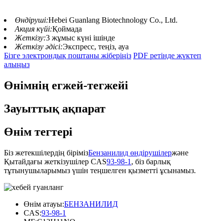
Өндіруші:
Hebei Guanlang Biotechnology Co., Ltd.
Акция күйі:
Қоймада
Жеткізу:
3 жұмыс күні ішінде
Жеткізу әдісі:
Экспресс, теңіз, ауа
Бізге электрондық поштаны жіберіңіз
PDF ретінде жүктеп
алыңыз
Өнімнің егжей-тегжейі
Зауыттық ақпарат
Өнім тегтері
Біз жетекшілердің біріміз
Бензанилид өндірушілер
және
Қытайдағы жеткізушілер CAS
93-98-1
, біз барлық
тұтынушыларымыз үшін теңшелген қызметті ұсынамыз.
Өнім атауы:
БЕНЗАНИЛИД
CAS:
93-98-1