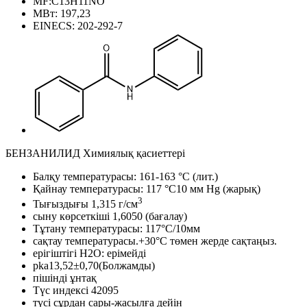
MF:C13H11NO
МВт: 197,23
EINECS: 202-292-7
БЕНЗАНИЛИД Химиялық қасиеттері
Балқу температурасы: 161-163 °C (лит.)
Қайнау температурасы: 117 °C10 мм Hg (жарық)
3
Тығыздығы 1,315 г/см
сыну көрсеткіші 1,6050 (бағалау)
Тұтану температурасы: 117°C/10мм
сақтау температурасы.+30°C төмен жерде сақтаңыз.
ерігіштігі H2O: ерімейді
pka13,52±0,70(Болжамды)
пішінді ұнтақ
Түс индексі 42095
түсі сұрдан сары-жасылға дейін