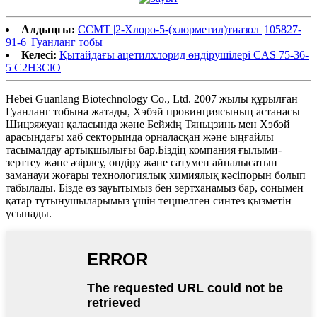
Алдыңғы:
CCMT |2-Хлоро-5-(хлорметил)тиазол |105827-
91-6 |Гуанланг тобы
Келесі:
Қытайдағы ацетилхлорид өндірушілері CAS 75-36-
5 C2H3ClO
Hebei Guanlang Biotechnology Co., Ltd. 2007 жылы құрылған
Гуанланг тобына жатады, Хэбэй провинциясының астанасы
Шицзяжуан қаласында және Бейжің Тяньцзинь мен Хэбэй
арасындағы хаб секторында орналасқан және ыңғайлы
тасымалдау артықшылығы бар.Біздің компания ғылыми-
зерттеу және әзірлеу, өндіру және сатумен айналысатын
заманауи жоғары технологиялық химиялық кәсіпорын болып
табылады. Бізде өз зауытымыз бен зертханамыз бар, сонымен
қатар тұтынушыларымыз үшін теңшелген синтез қызметін
ұсынады.