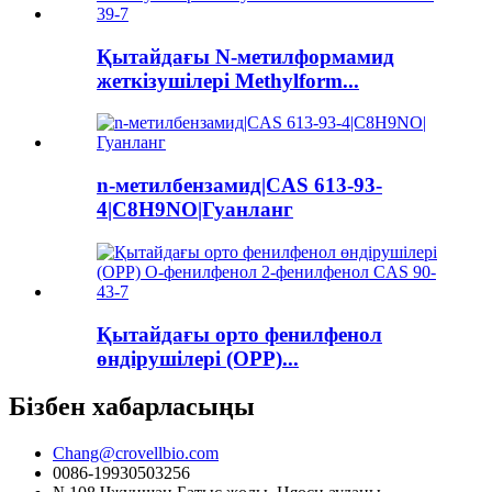
Қытайдағы N-метилформамид
жеткізушілері Methylform...
n-метилбензамид|CAS 613-93-
4|C8H9NO|Гуанланг
Қытайдағы орто фенилфенол
өндірушілері (OPP)...
Бізбен хабарласыңы
Chang@crovellbio.com
0086-19930503256