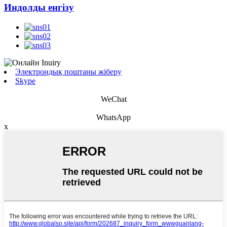
Индолды енгізу
Электрондық поштаны жіберу
Skype
WeChat
WhatsApp
x