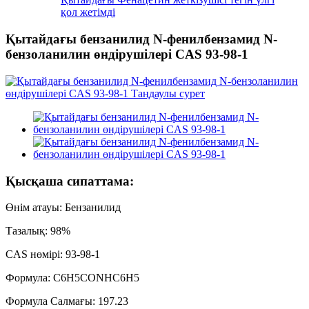
қол жетімді
Қытайдағы бензанилид N-фенилбензамид N-
бензоланилин өндірушілері CAS 93-98-1
Қысқаша сипаттама:
Өнім атауы: Бензанилид
Тазалық: 98%
CAS нөмірі: 93-98-1
Формула: C6H5CONHC6H5
Формула Салмағы: 197.23