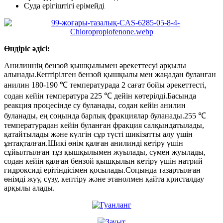
Суда ерігіштігі ерімейді
Өндіріс әдісі:
Анилиннің бензой қышқылымен әрекеттесуі арқылы
алынады.Кептірілген бензой қышқылы мен жаңадан буланған
анилин 180-190 ℃ температурада 2 сағат бойы әрекеттесті,
содан кейін температура 225 ℃ дейін көтерілді.Басында
реакция процесінде су буланады, содан кейін анилин
буланады, ең соңында барлық фракциялар буланады.255 ℃
температурадан кейін буланған фракция салқындатылады,
қатайтылады және күлгін сұр түсті шикізатты алу үшін
ұнтақталған.Шикі өнім қалған анилинді кетіру үшін
сұйылтылған тұз қышқылымен жуылады, сумен жуылады,
содан кейін қалған бензой қышқылын кетіру үшін натрий
гидроксиді ерітіндісімен қосылады.Соңында тазартылған
өнімді жуу, сүзу, кептіру және этанолмен қайта кристалдау
арқылы алады.