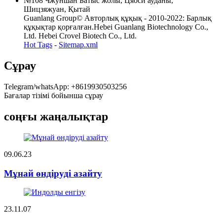
№108 Чжуншан Батыс жолы, Цяоси ауданы,
Шицзяжуан, Қытай
Guanlang Group© Авторлық құқық - 2010-2022: Барлық
құқықтар қорғалған.Hebei Guanlang Biotechnology Co.,
Ltd. Hebei Crovel Biotech Co., Ltd.
Hot Tags
-
Sitemap.xml
Сұрау
Telegram/whatsApp: +8619930503256
Бағалар тізімі бойынша сұрау
соңғы жаңалықтар
09.06.23
Мұнай өндіруді азайту
23.11.07