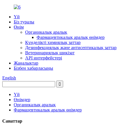
Үй
Біз туралы
Өнім
Органикалық аралық
Фармацевтикалық аралық өнімдер
Күнделікті химиялық заттар
Дезинфекциялық және антисептикалық заттар
Ветеринариялық шикізат
API интерфейстері
Жаңалықтар
Бізбен хабарласыңы
English
Үй
Өнімдер
Органикалық аралық
Фармацевтикалық аралық өнімдер
Санаттар