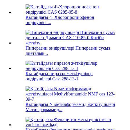
Қытайдағы 4′-Хлоропропиофенон
өндірушісі ...
Пиперазин өндірушілері Пиперазин сусыз
диеталық...
Қытайдағы пиразол жеткізушілер
өндірушілері Cas: 288-13-1
Қытайдағы N-метилформамид жеткізушілері
Метилформамид...
Қытайдағы Фенацетин жеткізушісі тегін үлгі