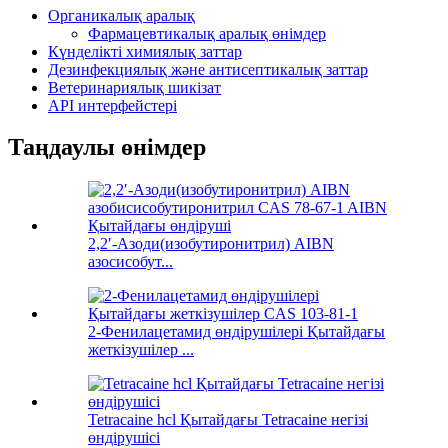
Органикалық аралық
Фармацевтикалық аралық өнімдер
Күнделікті химиялық заттар
Дезинфекциялық және антисептикалық заттар
Ветеринариялық шикізат
API интерфейстері
Таңдаулы өнімдер
2,2′-Азоди(изобутиронитрил) AIBN
азосисобут...
2-Фенилацетамид өндірушілері Қытайдағы
жеткізушілер ...
Tetracaine hcl Қытайдағы Tetracaine негізі
өндірушісі