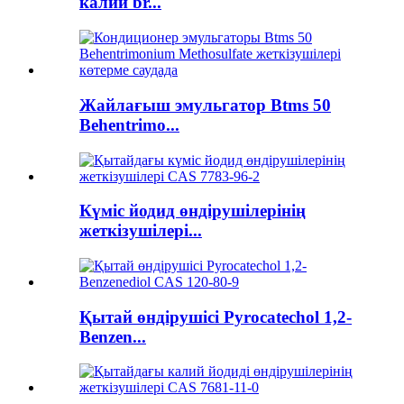
калий br...
Жайлағыш эмульгатор Btms 50
Behentrimo...
Күміс йодид өндірушілерінің
жеткізушілері...
Қытай өндірушісі Pyrocatechol 1,2-
Benzen...