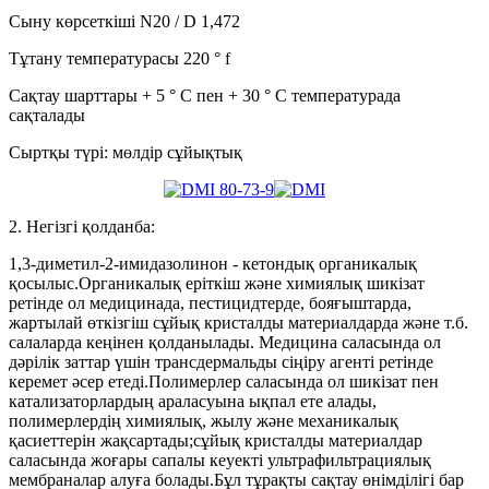
Сыну көрсеткіші N20 / D 1,472
Тұтану температурасы 220 ° f
Сақтау шарттары + 5 ° C пен + 30 ° C температурада
сақталады
Сыртқы түрі: мөлдір сұйықтық
2. Негізгі қолданба:
1,3-диметил-2-имидазолинон - кетондық органикалық
қосылыс.Органикалық еріткіш және химиялық шикізат
ретінде ол медицинада, пестицидтерде, бояғыштарда,
жартылай өткізгіш сұйық кристалды материалдарда және т.б.
салаларда кеңінен қолданылады. Медицина саласында ол
дәрілік заттар үшін трансдермальды сіңіру агенті ретінде
керемет әсер етеді.Полимерлер саласында ол шикізат пен
катализаторлардың араласуына ықпал ете алады,
полимерлердің химиялық, жылу және механикалық
қасиеттерін жақсартады;сұйық кристалды материалдар
саласында жоғары сапалы кеуекті ультрафильтрациялық
мембраналар алуға болады.Бұл тұрақты сақтау өнімділігі бар