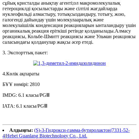
сұйық кристалды анықтау агенті;ол макромолекулалық
гетероциклді қосылыстарды және сілтілі жағдайларда
нуклеофильді алмастыру, тотықсыздандыру, тотығу, жою,
галогенді дайындау үшін молекулааралық және
молекулаішілік конденсация реакцияларын ынталандыру үшін
органикалық реакция еріткіші ретінде қолданылады.Алмасу
реакциясы, Кольбе-Шмитт реакциясы және Ульман реакциясы
саласындағы қолданулар жақсы әсер етеді.
3. Экспорттық пакет:
4.Көлік ақпараты
БҰҰ нөмірі: 2810
IMDG: 6.1 класы/PGⅢ
IATA: 6.1 класы/PGⅢ
Алдыңғы:
(S)-3-Гидрокси-гамма-бутиролактон|7331-52-
4|Hebei Guanlang Biotechnology Co., Ltd.