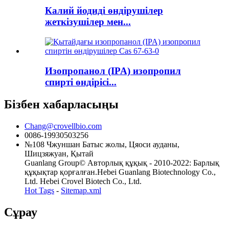
Калий йодиді өндірушілер
жеткізушілер мен...
Изопропанол (IPA) изопропил
спирті өндірісі...
Бізбен хабарласыңы
Chang@crovellbio.com
0086-19930503256
№108 Чжуншан Батыс жолы, Цяоси ауданы,
Шицзяжуан, Қытай
Guanlang Group© Авторлық құқық - 2010-2022: Барлық
құқықтар қорғалған.Hebei Guanlang Biotechnology Co.,
Ltd. Hebei Crovel Biotech Co., Ltd.
Hot Tags
-
Sitemap.xml
Сұрау