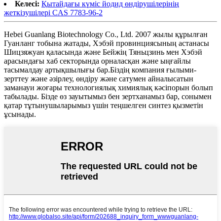
Келесі:
Қытайдағы күміс йодид өндірушілерінің
жеткізушілері CAS 7783-96-2
Hebei Guanlang Biotechnology Co., Ltd. 2007 жылы құрылған
Гуанланг тобына жатады, Хэбэй провинциясының астанасы
Шицзяжуан қаласында және Бейжің Тяньцзинь мен Хэбэй
арасындағы хаб секторында орналасқан және ыңғайлы
тасымалдау артықшылығы бар.Біздің компания ғылыми-
зерттеу және әзірлеу, өндіру және сатумен айналысатын
заманауи жоғары технологиялық химиялық кәсіпорын болып
табылады. Бізде өз зауытымыз бен зертханамыз бар, сонымен
қатар тұтынушыларымыз үшін теңшелген синтез қызметін
ұсынады.