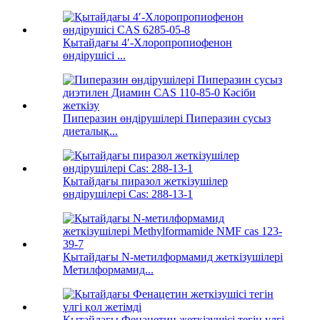
Қытайдағы 4′-Хлоропропиофенон
өндірушісі ...
Пиперазин өндірушілері Пиперазин сусыз
диеталық...
Қытайдағы пиразол жеткізушілер
өндірушілері Cas: 288-13-1
Қытайдағы N-метилформамид жеткізушілері
Метилформамид...
Қытайдағы Фенацетин жеткізушісі тегін үлгі