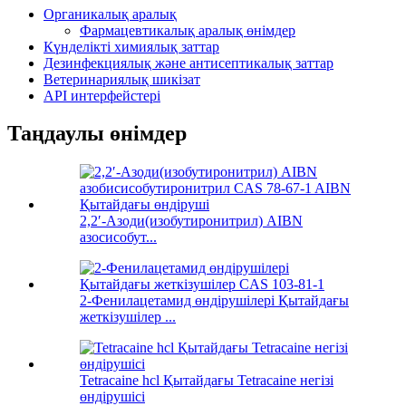
Органикалық аралық
Фармацевтикалық аралық өнімдер
Күнделікті химиялық заттар
Дезинфекциялық және антисептикалық заттар
Ветеринариялық шикізат
API интерфейстері
Таңдаулы өнімдер
2,2′-Азоди(изобутиронитрил) AIBN
азосисобут...
2-Фенилацетамид өндірушілері Қытайдағы
жеткізушілер ...
Tetracaine hcl Қытайдағы Tetracaine негізі
өндірушісі