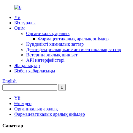
Үй
Біз туралы
Өнім
Органикалық аралық
Фармацевтикалық аралық өнімдер
Күнделікті химиялық заттар
Дезинфекциялық және антисептикалық заттар
Ветеринариялық шикізат
API интерфейстері
Жаңалықтар
Бізбен хабарласыңы
English
Үй
Өнімдер
Органикалық аралық
Фармацевтикалық аралық өнімдер
Санаттар