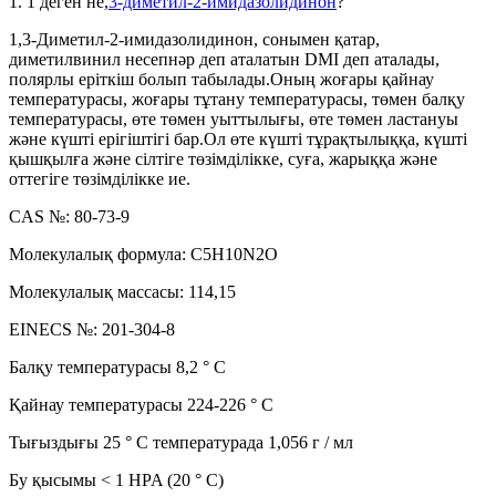
1. 1 деген не,
3-диметил-2-имидазолидинон
?
1,3-Диметил-2-имидазолидинон, сонымен қатар,
диметилвинил несепнәр деп аталатын DMI деп аталады,
полярлы еріткіш болып табылады.Оның жоғары қайнау
температурасы, жоғары тұтану температурасы, төмен балқу
температурасы, өте төмен уыттылығы, өте төмен ластануы
және күшті ерігіштігі бар.Ол өте күшті тұрақтылыққа, күшті
қышқылға және сілтіге төзімділікке, суға, жарыққа және
оттегіге төзімділікке ие.
CAS №: 80-73-9
Молекулалық формула: C5H10N2O
Молекулалық массасы: 114,15
EINECS №: 201-304-8
Балқу температурасы 8,2 ° C
Қайнау температурасы 224-226 ° C
Тығыздығы 25 ° C температурада 1,056 г / мл
Бу қысымы < 1 HPA (20 ° C)