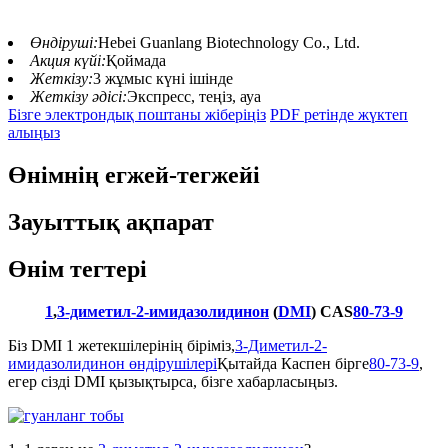
Өндіруші:
Hebei Guanlang Biotechnology Co., Ltd.
Акция күйі:
Қоймада
Жеткізу:
3 жұмыс күні ішінде
Жеткізу әдісі:
Экспресс, теңіз, ауа
Бізге электрондық поштаны жіберіңіз
PDF ретінде жүктеп
алыңыз
Өнімнің егжей-тегжейі
Зауыттық ақпарат
Өнім тегтері
1
,
3-диметил-2-имидазолидинон
(
DMI
) CAS
80-73-9
Біз DMI 1 жетекшілерінің біріміз,
3-Диметил-2-
имидазолидинон өндірушілері
Қытайда Каспен бірге
80-73-9
,
егер сізді DMI қызықтырса, бізге хабарласыңыз.