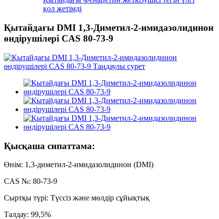
қол жетімді
Қытайдағы DMI 1,3-Диметил-2-имидазолидинон
өндірушілері CAS 80-73-9
Қысқаша сипаттама:
Өнім: 1,3-диметил-2-имидазолидинон (DMI)
CAS №: 80-73-9
Сыртқы түрі: Түссіз және мөлдір сұйықтық
Талдау: 99,5%